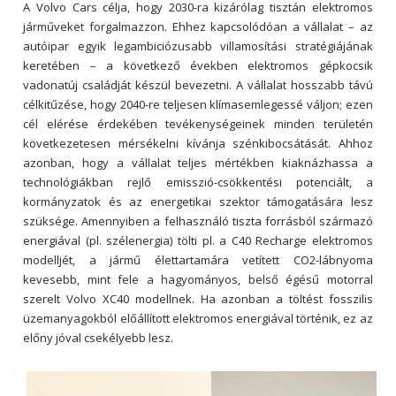
A Volvo Cars célja, hogy 2030-ra kizárólag tisztán elektromos
járműveket forgalmazzon. Ehhez kapcsolódóan a vállalat – az
autóipar egyik legambiciózusabb villamosítási stratégiájának
keretében – a következő években elektromos gépkocsik
vadonatúj családját készül bevezetni. A vállalat hosszabb távú
célkitűzése, hogy 2040-re teljesen klímasemlegessé váljon; ezen
cél elérése érdekében tevékenységeinek minden területén
következetesen mérsékelni kívánja szénkibocsátását. Ahhoz
azonban, hogy a vállalat teljes mértékben kiaknázhassa a
technológiákban rejlő emisszió-csökkentési potenciált, a
kormányzatok és az energetikai szektor támogatására lesz
szüksége. Amennyiben a felhasználó tiszta forrásból származó
energiával (pl. szélenergia) tölti pl. a C40 Recharge elektromos
modelljét, a jármű élettartamára vetített CO2-lábnyoma
kevesebb, mint fele a hagyományos, belső égésű motorral
szerelt Volvo XC40 modellnek. Ha azonban a töltést fosszilis
üzemanyagokból előállított elektromos energiával történik, ez az
előny jóval csekélyebb lesz.