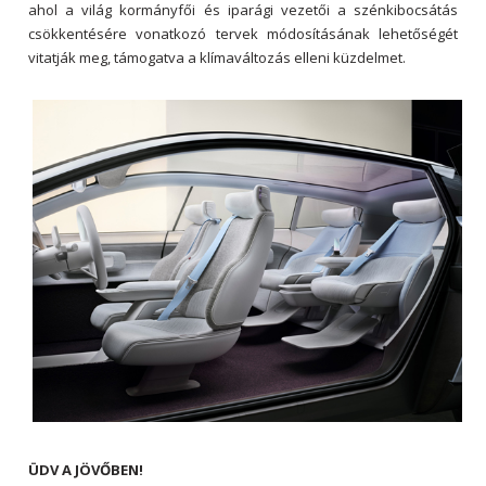
ahol a világ kormányfői és iparági vezetői a szénkibocsátás
csökkentésére vonatkozó tervek módosításának lehetőségét
vitatják meg, támogatva a klímaváltozás elleni küzdelmet.
ÜDV A JÖVŐBEN!