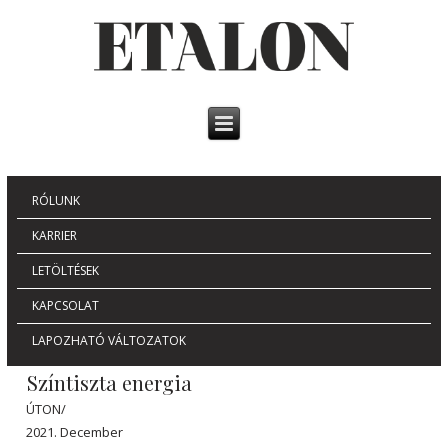
RÓLUNK
KARRIER
LETÖLTÉSEK
KAPCSOLAT
LAPOZHATÓ VÁLTOZATOK
Színtiszta energia
ÚTON/
2021. December