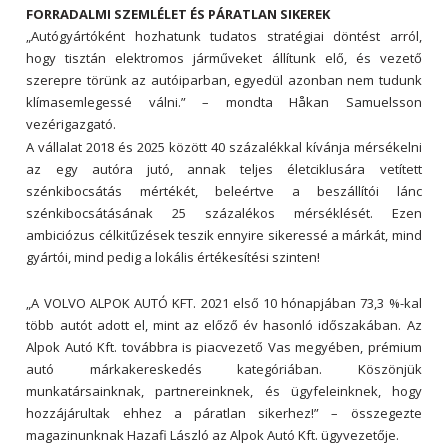
FORRADALMI SZEMLÉLET ÉS PÁRATLAN SIKEREK
„Autógyártóként hozhatunk tudatos stratégiai döntést arról,
hogy tisztán elektromos járműveket állítunk elő, és vezető
szerepre törünk az autóiparban, egyedül azonban nem tudunk
klímasemlegessé válni.” – mondta Håkan Samuelsson
vezérigazgató.
A vállalat 2018 és 2025 között 40 százalékkal kívánja mérsékelni
az egy autóra jutó, annak teljes életciklusára vetített
szénkibocsátás mértékét, beleértve a beszállítói lánc
szénkibocsátásának 25 százalékos mérséklését. Ezen
ambiciózus célkitűzések teszik ennyire sikeressé a márkát, mind
gyártói, mind pedig a lokális értékesítési szinten!
„A VOLVO ALPOK AUTÓ KFT. 2021 első 10 hónapjában 73,3 %-kal
több autót adott el, mint az előző év hasonló időszakában. Az
Alpok Autó Kft. továbbra is piacvezető Vas megyében, prémium
autó márkakereskedés kategóriában. Köszönjük
munkatársainknak, partnereinknek, és ügyfeleinknek, hogy
hozzájárultak ehhez a páratlan sikerhez!” – összegezte
magazinunknak Hazafi László az Alpok Autó Kft. ügyvezetője.