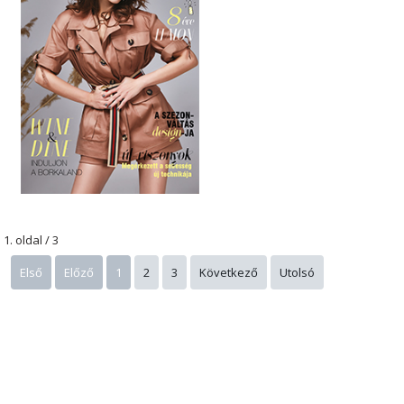
1. oldal / 3
Első
Előző
1
2
3
Következő
Utolsó