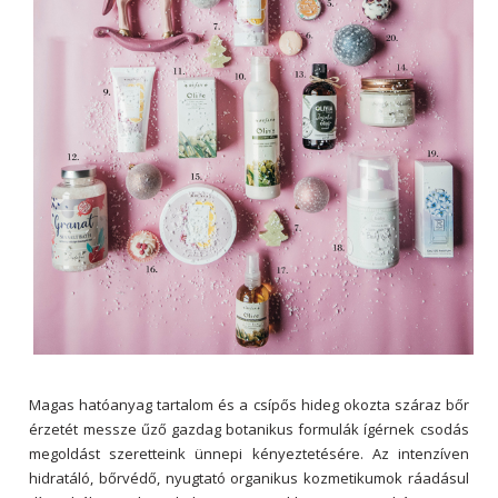
Magas hatóanyag tartalom és a csípős hideg okozta száraz bőr
érzetét messze űző gazdag botanikus formulák ígérnek csodás
megoldást szeretteink ünnepi kényeztetésére. Az intenzíven
hidratáló, bőrvédő, nyugtató organikus kozmetikumok ráadásul