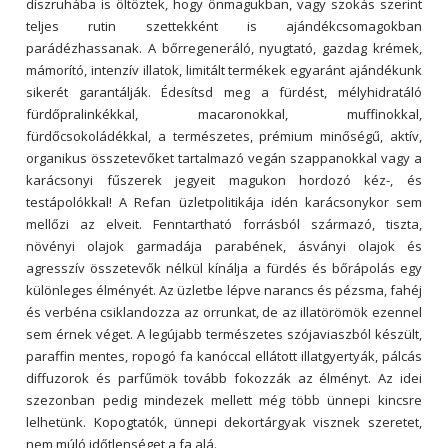
díszruhába is öltöztek, hogy önmagukban, vagy szokás szerint
teljes rutin szettekként is ajándékcsomagokban
parádézhassanak. A bőrregeneráló, nyugtató, gazdag krémek,
mámorító, intenzív illatok, limitált termékek egyaránt ajándékunk
sikerét garantálják. Édesítsd meg a fürdést, mélyhidratáló
fürdőpralinkékkal, macaronokkal, muffinokkal,
fürdőcsokoládékkal, a természetes, prémium minőségű, aktív,
organikus összetevőket tartalmazó vegán szappanokkal vagy a
karácsonyi fűszerek jegyeit magukon hordozó kéz-, és
testápolókkal! A Refan üzletpolitikája idén karácsonykor sem
mellőzi az elveit. Fenntartható forrásból származó, tiszta,
növényi olajok garmadája parabének, ásványi olajok és
agresszív összetevők nélkül kínálja a fürdés és bőrápolás egy
különleges élményét. Az üzletbe lépve narancs és pézsma, fahéj
és verbéna csiklandozza az orrunkat, de az illatörömök ezennel
sem érnek véget. A legújabb természetes szójaviaszból készült,
paraffin mentes, ropogó fa kanóccal ellátott illatgyertyák, pálcás
diffuzorok és parfűmök tovább fokozzák az élményt. Az idei
szezonban pedig mindezek mellett még több ünnepi kincsre
lelhetünk. Kopogtatók, ünnepi dekortárgyak visznek szeretet,
nem múló időtlenséget a fa alá.