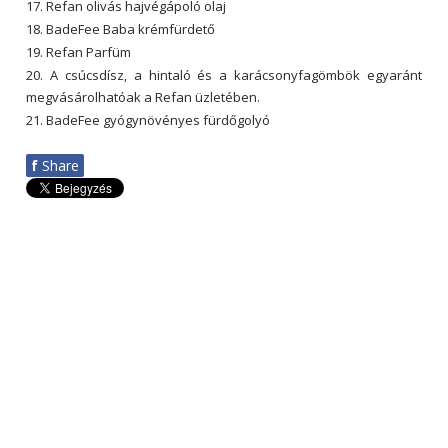
17. Refan olivás hajvégápoló olaj
18. BadeFee Baba krémfürdető
19. Refan Parfüm
20. A csúcsdísz, a hintaló és a karácsonyfagömbök egyaránt
megvásárolhatóak a Refan üzletében.
21. BadeFee gyógynövényes fürdőgolyó
f
Share