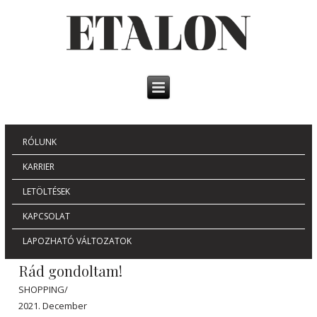
RÓLUNK
KARRIER
LETÖLTÉSEK
KAPCSOLAT
LAPOZHATÓ VÁLTOZATOK
Rád gondoltam!
SHOPPING/
2021. December