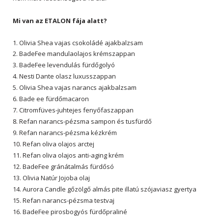
Mi van az ETALON fája alatt?
1. Olivia Shea vajas csokoládé ajakbalzsam
2. BadeFee mandulaolajos krémszappan
3. BadeFee levendulás fürdőgolyó
4. Nesti Dante olasz luxusszappan
5. Olivia Shea vajas narancs ajakbalzsam
6. Bade ee fürdőmacaron
7. Citromfüves-juhtejes fenyőfaszappan
8. Refan narancs-pézsma sampon és tusfürdő
9. Refan narancs-pézsma kézkrém
10. Refan oliva olajos arctej
11. Refan oliva olajos anti-aging krém
12. BadeFee gránátalmás fürdősó
13. Olivia Natúr Jojoba olaj
14. Aurora Candle gőzölgő almás pite illatú szójaviasz gyertya
15. Refan narancs-pézsma testvaj
16. BadeFee pirosbogyós fürdőpraliné