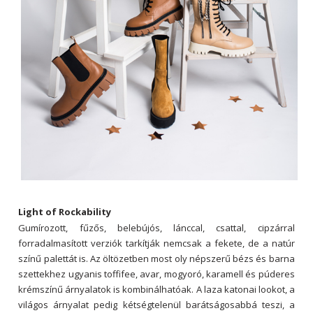
Light of Rockability
Gumírozott, fűzős, belebújós, lánccal, csattal, cipzárral
forradalmasított verziók tarkítják nemcsak a fekete, de a natúr
színű palettát is. Az öltözetben most oly népszerű bézs és barna
szettekhez ugyanis toffifee, avar, mogyoró, karamell és púderes
krémszínű árnyalatok is kombinálhatóak. A laza katonai lookot, a
világos árnyalat pedig kétségtelenül barátságosabbá teszi, a