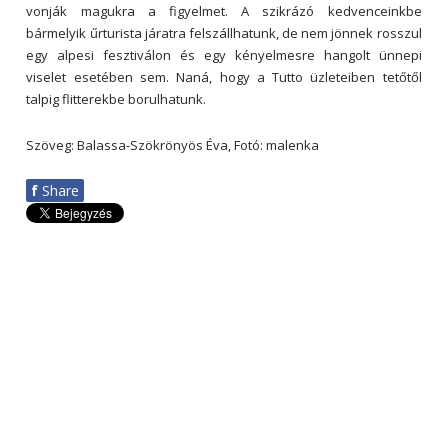
vonják magukra a figyelmet. A szikrázó kedvenceinkbe
bármelyik űrturista járatra felszállhatunk, de nem jönnek rosszul
egy alpesi fesztiválon és egy kényelmesre hangolt ünnepi
viselet esetében sem. Naná, hogy a Tutto üzleteiben tetőtől
talpig flitterekbe borulhatunk.
Szöveg: Balassa-Szökrönyös Éva, Fotó: malenka
f
Share