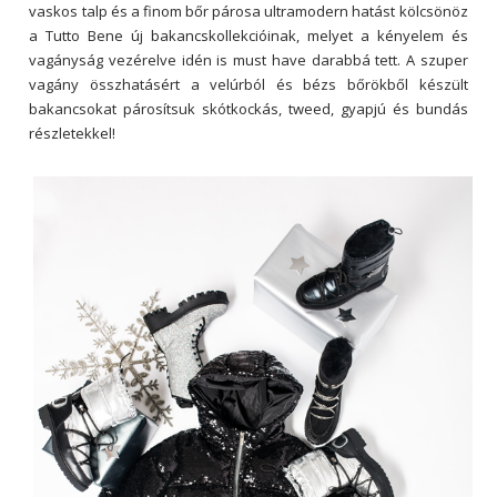
vaskos talp és a finom bőr párosa ultramodern hatást kölcsönöz
a Tutto Bene új bakancskollekcióinak, melyet a kényelem és
vagányság vezérelve idén is must have darabbá tett. A szuper
vagány összhatásért a velúrból és bézs bőrökből készült
bakancsokat párosítsuk skótkockás, tweed, gyapjú és bundás
részletekkel!