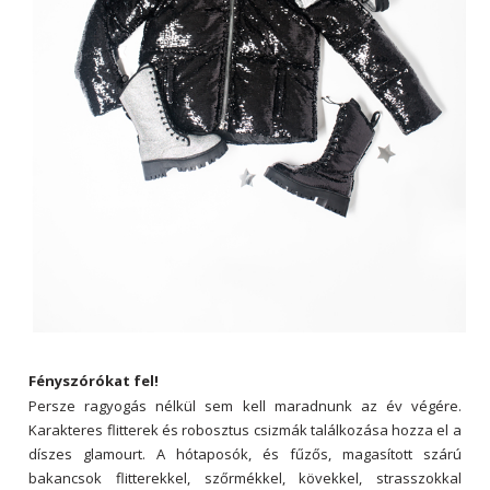
Fényszórókat fel!
Persze ragyogás nélkül sem kell maradnunk az év végére.
Karakteres flitterek és robosztus csizmák találkozása hozza el a
díszes glamourt. A hótaposók, és fűzős, magasított szárú
bakancsok flitterekkel, szőrmékkel, kövekkel, strasszokkal