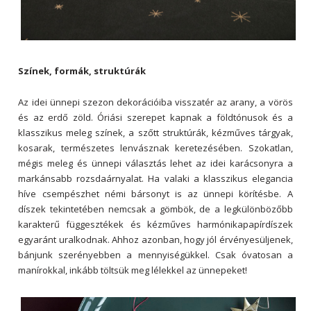
Színek, formák, struktúrák
Az idei ünnepi szezon dekorációiba visszatér az arany, a vörös
és az erdő zöld. Óriási szerepet kapnak a földtónusok és a
klasszikus meleg színek, a szőtt struktúrák, kézműves tárgyak,
kosarak, természetes lenvásznak keretezésében. Szokatlan,
mégis meleg és ünnepi választás lehet az idei karácsonyra a
markánsabb rozsdaárnyalat. Ha valaki a klasszikus elegancia
híve csempészhet némi bársonyt is az ünnepi körítésbe. A
díszek tekintetében nemcsak a gömbök, de a legkülönbözőbb
karakterű függesztékek és kézműves harmónikapapírdíszek
egyaránt uralkodnak. Ahhoz azonban, hogy jól érvényesüljenek,
bánjunk szerényebben a mennyiségükkel. Csak óvatosan a
manírokkal, inkább töltsük meg lélekkel az ünnepeket!