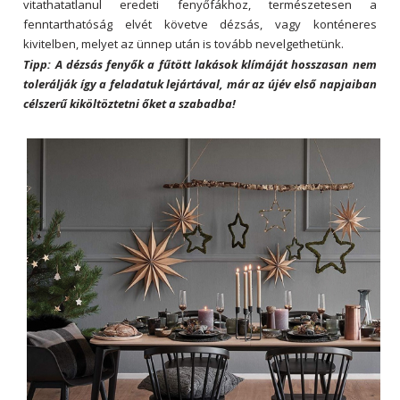
vitathatatlanul eredeti fenyőfákhoz, természetesen a
fenntarthatóság elvét követve dézsás, vagy konténeres
kivitelben, melyet az ünnep után is tovább nevelgethetünk.
Tipp: A dézsás fenyők a fűtött lakások klímáját hosszasan nem
tolerálják így a feladatuk lejártával, már az újév első napjaiban
célszerű kiköltöztetni őket a szabadba!