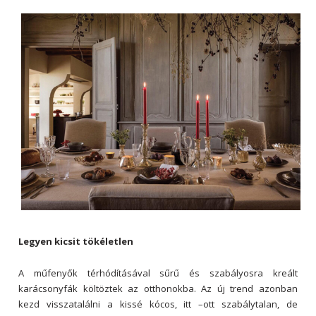
Legyen kicsit tökéletlen
A műfenyők térhódításával sűrű és szabályosra kreált
karácsonyfák költöztek az otthonokba. Az új trend azonban
kezd visszatalálni a kissé kócos, itt –ott szabálytalan, de