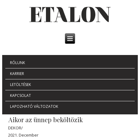
RÓLUNK
KARRIER
LETÖLTÉSEK
KAPCSOLAT
LAPOZHATÓ VÁLTOZATOK
Aikor az ünnep beköltözik
DEKOR/
2021. December