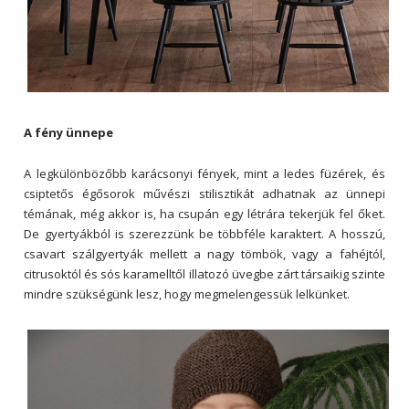
A fény ünnepe
A legkülönbözőbb karácsonyi fények, mint a ledes füzérek, és
csiptetős égősorok művészi stilisztikát adhatnak az ünnepi
témának, még akkor is, ha csupán egy létrára tekerjük fel őket.
De gyertyákból is szerezzünk be többféle karaktert. A hosszú,
csavart szálgyertyák mellett a nagy tömbök, vagy a fahéjtól,
citrusoktól és sós karamelltől illatozó üvegbe zárt társaikig szinte
mindre szükségünk lesz, hogy megmelengessük lelkünket.