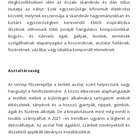
megközelítésében idén az északi skandináv és dán stílus
mutatja az irányt. Ezek egyszerűsége kifinomult életérzést
közvetít, melynek esszenciája a skandináv hagyományokban és
kortárs egyszerűségben keresendő. Ebből inspirálódva
díszítsük otthonunk több pontját hangulatos kompozíciókkal.
Bogyós-, és tűlevelű ágak, gallyak, levelek, termések
szolgálhatnak alapanyagául a koszorúknak, asztalai futóknak,
füzéreknek, vázába, vagy tálakba komponált elemeknek.
Asztaltársaság
Az ünnep főszereplője a terített asztal, ezért helyezzünk nagy
hangsúlyt a felöltöztetésére. A közös étkezések alaphangulatát
a textílek mellett a különleges alkalmakra tartogatott antikolt
étkészletek, tányérok és a hosszú gyertyák, nippek, gömbök,
ágak és füzérek alkotják. De a kreativitásunk most még ennél is
tovább szárnyalhat. A 2021 –es trendben ugyanis a légteret is
dekorálhatjuk. Az asztal fölé ágakból, szárított növényekből és
díszekből applikált látványos installációkkal.