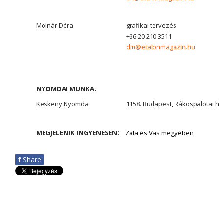
Molnár Dóra
grafikai tervezés
+36 20 210 3511
dm@etalonmagazin.hu
NYOMDAI MUNKA:
Keskeny Nyomda
1158. Budapest, Rákospalotai h
MEGJELENIK INGYENESEN:
Zala és Vas megyében
f
Share