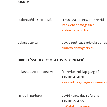
KIADÓ:
Etalon Média Group Kft.
H-8900 Zalaegerszeg, Szegfű u.
info@etalonmagazin.hu
etalonmagazin.hu
Balassa Zoltán
ügyvezető igazgató, tulajdono
zb@etalonmagazin.hu
HIRDETÉSSEL KAPCSOLATOS INFORMÁCIÓ:
Balassa-Szökrönyös Éva
főszerkesztő, lapigazgató
+36 30 946 4020
eva.szokronyos@etalonmagaz
Horváth Barbara
ügyfélkapcsolati referens
+36 30 922 4355
bh@etalonmagazin.hu