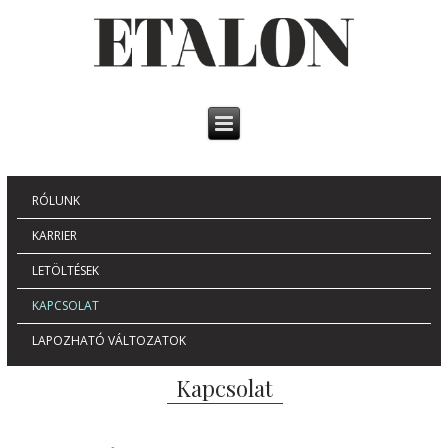
RÓLUNK
KARRIER
LETÖLTÉSEK
KAPCSOLAT
LAPOZHATÓ VÁLTOZATOK
Kapcsolat